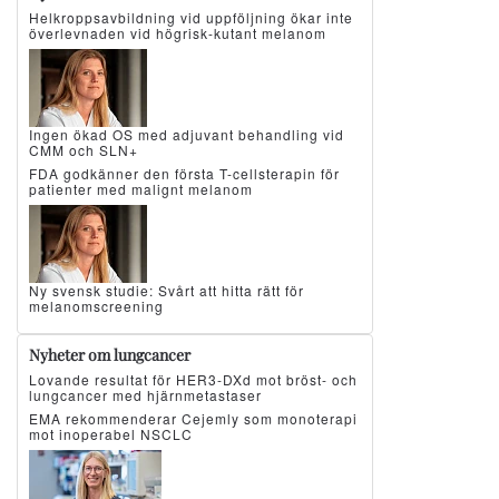
Helkroppsavbildning vid uppföljning ökar inte
överlevnaden vid högrisk-kutant melanom
Ingen ökad OS med adjuvant behandling vid
CMM och SLN+
FDA godkänner den första T-cellsterapin för
patienter med malignt melanom
Ny svensk studie: Svårt att hitta rätt för
melanomscreening
Nyheter om lungcancer
Lovande resultat för HER3-DXd mot bröst- och
lungcancer med hjärnmetastaser
EMA rekommenderar Cejemly som monoterapi
mot inoperabel NSCLC