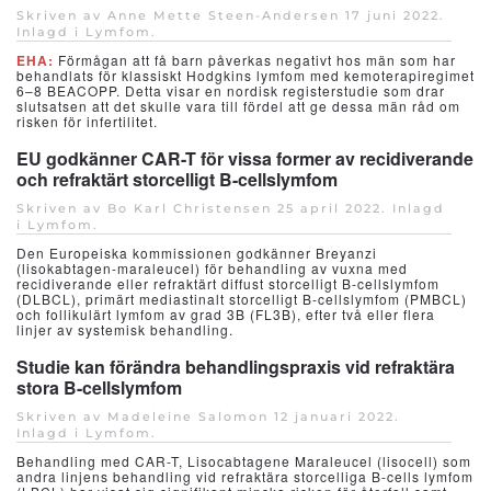
Skriven av Anne Mette Steen-Andersen
17 juni 2022
.
Inlagd i
Lymfom
.
EHA:
Förmågan att få barn påverkas negativt hos män som har
behandlats för klassiskt Hodgkins lymfom med kemoterapiregimet
6–8 BEACOPP. Detta visar en nordisk registerstudie som drar
slutsatsen att det skulle vara till fördel att ge dessa män råd om
risken för infertilitet.
EU godkänner CAR-T för vissa former av recidiverande
och refraktärt storcelligt B-cellslymfom
Skriven av Bo Karl Christensen
25 april 2022
. Inlagd
i
Lymfom
.
Den Europeiska kommissionen godkänner Breyanzi
(lisokabtagen-maraleucel) för behandling av vuxna med
recidiverande eller refraktärt diffust storcelligt B-cellslymfom
(DLBCL), primärt mediastinalt storcelligt B-cellslymfom (PMBCL)
och follikulärt lymfom av grad 3B (FL3B), efter två eller flera
linjer av systemisk behandling.
Studie kan förändra behandlingspraxis vid refraktära
stora B-cellslymfom
Skriven av Madeleine Salomon
12 januari 2022
.
Inlagd i
Lymfom
.
Behandling med CAR-T, Lisocabtagene Maraleucel (lisocell) som
andra linjens behandling vid refraktära storcelliga B-cells lymfom