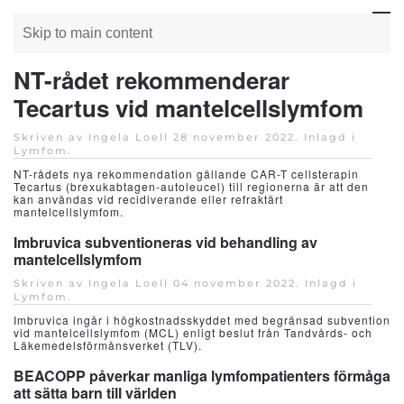
Skip to main content
NT-rådet rekommenderar
Tecartus vid mantelcellslymfom
Skriven av Ingela Loell
28 november 2022
. Inlagd i
Lymfom
.
NT-rådets nya rekommendation gällande CAR-T cellsterapin
Tecartus (brexukabtagen-autoleucel) till regionerna är att den
kan användas vid recidiverande eller refraktärt
mantelcellslymfom.
Imbruvica subventioneras vid behandling av
mantelcellslymfom
Skriven av Ingela Loell
04 november 2022
. Inlagd i
Lymfom
.
Imbruvica ingår i högkostnadsskyddet med begränsad subvention
vid mantelcellslymfom (MCL) enligt beslut från Tandvårds- och
Läkemedelsförmånsverket (TLV).
BEACOPP påverkar manliga lymfompatienters förmåga
att sätta barn till världen