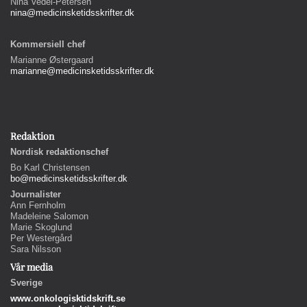
Nina Vedel-Petersen
nina@medicinsketidsskrifter.dk
Kommersiell chef
Marianne Østergaard
marianne@medicinsketidsskrifter.dk
Redaktion
Nordisk redaktionschef
Bo Karl Christensen
bo@medicinsketidsskrifter.dk
Journalister
Ann Fernholm
Madeleine Salomon
Marie Skoglund
Per Westergård
Sara Nilsson
Vår media
Sverige
www.onkologisktidskrift.se