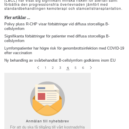
(LBCL) har visat sig signifikant minska risken för återfall samt
förbättra den progressionsfria överlevnaden jämfört med
standardbehandlingen kemoterapi och stamcellstransplantation.
Fler artiklar …
Polivy pluss R-CHP visar förbättringar vid diffusa storcelliga B-
cellslymfom
Signifikanta förbättringar för patienter med diffusa storcelliga B-
cellslymfom
Lymfompatienter har högre risk för genombrottsinfektion med COVID-19
efter vaccination
Ny behandling av svårbehandlat B-cellslymfom godkänns inom EU
1
2
3
4
5
6
Anmälan till nyhetsbrev
För att du ska få tillgång till vårt kostnadsfria