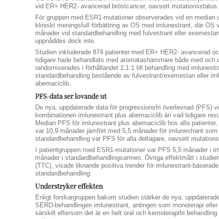
vid ER+ HER2‑ avancerad bröstcancer, oavsett mutationsstatus.
För gruppen med ESR1‑mutationer observerades vid en median u
kliniskt meningsfull förbättring av OS med imlunestrant, där OS
månader vid standardbehandling med fulvestrant eller exemestan.
uppnåddes dock inte.
Studien inkluderade 874 patienter med ER+ HER2‑ avancerad o
tidigare hade behandlats med aromatashämmare både med och 
randomiserades i förhållandet 1:1:1 till behandling med imlunest
standardbehandling bestående av fulvestrant/exemestan eller im
abemaciclib.
PFS‑data ser lovande ut
De nya, uppdaterade data för progressionsfri överlevnad (PFS) vi
kombinationen imlunestrant plus abemaciclib än vad tidigare resu
Median PFS för imlunestrant plus abemaciclib hos alla patienter
var 10,9 månader jämfört med 5,5 månader för imlunestrant som
standardbehandling var PFS för alla deltagare, oavsett mutation
I patientgruppen med ESR1‑mutationer var PFS 5,5 månader i im
månader i standardbehandlingsarmen. Övriga effektmått i studien
(TTC), visade liknande positiva trender för imlunestrant‑baserad
standardbehandling.
Understryker effekten
Enligt forskargruppen bakom studien stärker de nya, uppdaterade 
SERD‑behandlingen imlunestrant, antingen som monoterapi eller
särskilt eftersom det är en helt oral och kemoterapifri behandling