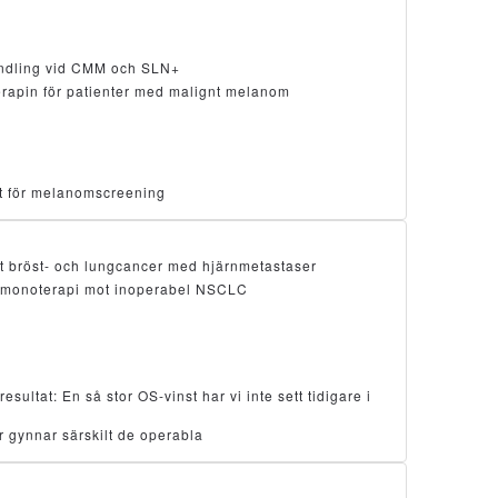
ndling vid CMM och SLN+
erapin för patienter med malignt melanom
ätt för melanomscreening
t bröst- och lungcancer med hjärnmetastaser
monoterapi mot inoperabel NSCLC
ltat: En så stor OS-vinst har vi inte sett tidigare i
 gynnar särskilt de operabla