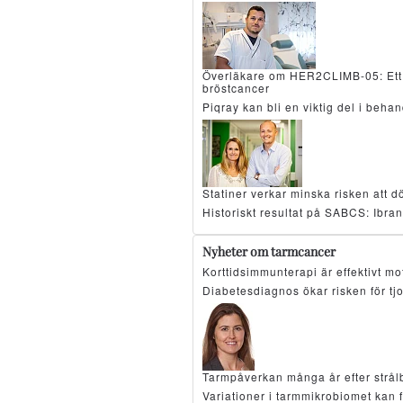
Överläkare om HER2CLIMB-05: Ett 
bröstcancer
Piqray kan bli en viktig del i beh
Statiner verkar minska risken att d
Historiskt resultat på SABCS: Ibran
Nyheter om tarmcancer
Korttidsimmunterapi är effektivt 
Diabetesdiagnos ökar risken för tj
Tarmpåverkan många år efter strå
Variationer i tarmmikrobiomet kan 