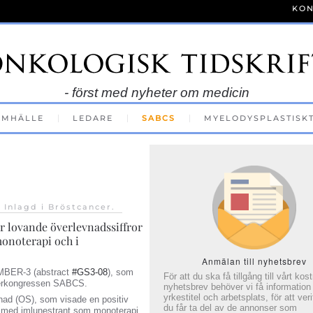
KON
- först med nyheter om medicin
AMHÄLLE
LEDARE
SABCS
MYELODYSPLASTISK
. Inlagd i
Bröstcancer
.
r lovande överlevnadssiffror
onoterapi och i
Anmälan till nyhetsbrev
EMBER‑3 (abstract
#GS3‑08
), som
För att du ska få tillgång till vårt kos
ncerkongressen SABCS.
nyhetsbrev behöver vi få information
yrkestitel och arbetsplats, för att veri
vnad (OS), som visade en positiv
du får ta del av de annonser som
t med imlunestrant som monoterapi