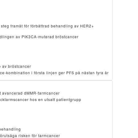
steg framåt för förbättrad behandling av HER2+
andlingen av PIK3CA-muterad bröstcancer
ö av bröstcancer
ce-kombination i första linjen ger PFS på nästan fyra år
mot avancerad dMMR-tarmcancer
ocktarmscancer hos en utsatt patientgrupp
lbehandling
förutsäga risken för tarmcancer