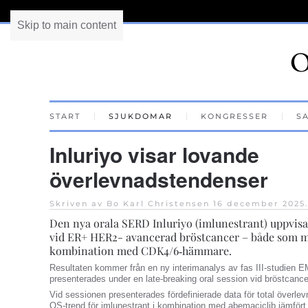
Skip to main content
START
SJUKDOMAR
KONGRESSER
S
Inluriyo visar lovande
överlevnadstendenser
Skriven av Bo Karl Christensen
16 december 2025
Den nya orala SERD Inluriyo (imlunestrant) uppvisa
vid ER+ HER2- avancerad bröstcancer – både som m
kombination med CDK4/6‑hämmare.
Resultaten kommer från en ny interimanalys av fas III‑studien 
presenterades under en late‑breaking oral session vid bröstca
Vid sessionen presenterades fördefinierade data för total överle
OS‑trend för imlunestrant i kombination med abemaciclib jämför