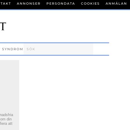
TAKT
ANNONSER
PERSONDATA
COOKIES
ANMÄLAN
T SYNDROM
tnadsfria
 om din
fiera att