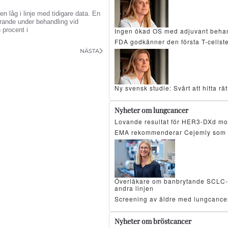
n låg i linje med tidigare data. En
arande under behandling vid
 procent i
Ingen ökad OS med adjuvant beha
FDA godkänner den första T-cellst
NÄSTA
Ny svensk studie: Svårt att hitta r
Nyheter om lungcancer
Lovande resultat för HER3-DXd mo
EMA rekommenderar Cejemly som 
Överläkare om banbrytande SCLC-resu
andra linjen
Screening av äldre med lungcancer
Nyheter om bröstcancer