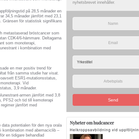
nyhetsbrevet innehåller.
ppföljningstid på 28,5 månader en
 var 34,5 månader jämfört med 23,1
 Gränsen för statistisk signifikans
ch metastaserad bröstcancer som
utan CDK4/6‑hämmare. Deltagarna
rant som monoterapi,
lunestrant i kombination med
sade en mer positiv trend för
ltat från samma studie har visat.
, oavsett ESR1‑mutationsstatus,
 monoterapi. Vid
sstatus, 3,9 månader.
lunestrant‑armen jämfört med 3,8
Send
, PFS2 och tid till kemoterapi
e regimer jämfört med
Nyheter om hudcancer
data potentialen för den nya orala
Helkroppsavbildning vid uppföljni
 i kombination med abemaciclib –
 för en tidigare behandlad