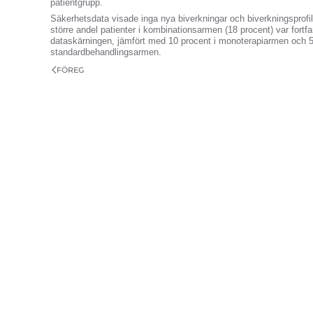
patientgrupp.
Säkerhetsdata visade inga nya biverkningar och biverkningsprofile
större andel patienter i kombinationsarmen (18 procent) var fortf
dataskärningen, jämfört med 10 procent i monoterapiarmen och 5
standardbehandlingsarmen.
FÖREG