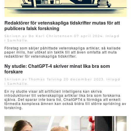
Redaktörer för vetenskapliga tidskrifter mutas för att
publicera falsk forskning
Skriven av Bo Karl Christensen
07 april 2024
. Inlagd
i
Samhälle
.
Företag som säljer påhittade vetenskapliga artiklar, så kallade
paper mills, har utökat sin taktik till att även omfatta att muta
redaktörer för vetenskapliga tidskrifter.
Ny studie: ChatGPT-4 skriver minst lika bra som
forskare
Skriven av Thomas Telving
20 december 2023
. Inlagd
i
Samhälle
.
En ny studie visar att artificiell intelligens kan skriva
introduktioner till vetenskapliga artiklar lika bra som forskarna
själva. Det sparar inte bara tid, ChatGPT4:s förmåga att enkelt
förmedla komplexa ämnen kan också bidra till större spridning av
forskning.