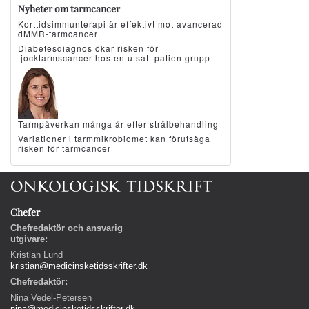
Nyheter om tarmcancer
Korttidsimmunterapi är effektivt mot avancerad
dMMR-tarmcancer
Diabetesdiagnos ökar risken för
tjocktarmscancer hos en utsatt patientgrupp
Tarmpåverkan många år efter strålbehandling
Variationer i tarmmikrobiomet kan förutsäga
risken för tarmcancer
Chefer
Chefredaktör och ansvarig
utgivare:
Kristian Lund
kristian@medicinsketidsskrifter.dk
Chefredaktör:
Nina Vedel-Petersen
nina@medicinsketidsskrifter.dk