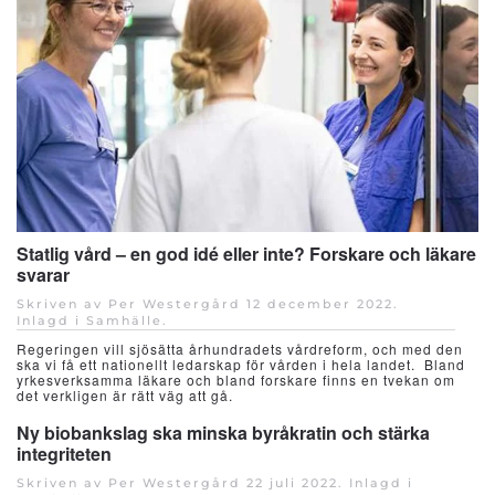
Statlig vård – en god idé eller inte? Forskare och läkare
svarar
Skriven av Per Westergård
12 december 2022
.
Inlagd i
Samhälle
.
Regeringen vill sjösätta århundradets vårdreform, och med den
ska vi få ett nationellt ledarskap för vården i hela landet. Bland
yrkesverksamma läkare och bland forskare finns en tvekan om
det verkligen är rätt väg att gå.
Ny biobankslag ska minska byråkratin och stärka
integriteten
Skriven av Per Westergård
22 juli 2022
. Inlagd i