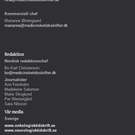
Kommersiell chef
Marianne Østergaard
marianne@medicinsketidsskrifter.dk
Redaktion
Nordisk redaktionschef
Bo Karl Christensen
bo@medicinsketidsskrifter.dk
Journalister
Ann Fernholm
Madeleine Salomon
Marie Skoglund
Per Westergård
Sara Nilsson
Vår media
Sverige
www.onkologisktidskrift.se
www.neurologisktidskrift.se