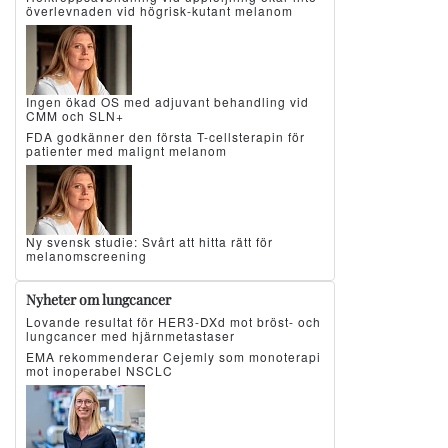
överlevnaden vid högrisk-kutant melanom
Ingen ökad OS med adjuvant behandling vid
CMM och SLN+
FDA godkänner den första T-cellsterapin för
patienter med malignt melanom
Ny svensk studie: Svårt att hitta rätt för
melanomscreening
Nyheter om lungcancer
Lovande resultat för HER3-DXd mot bröst- och
lungcancer med hjärnmetastaser
EMA rekommenderar Cejemly som monoterapi
mot inoperabel NSCLC