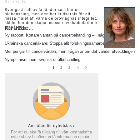
Samhälle
.
Sverige är ett av få länder som har en
biobankslag, men den har kritiserats för att
missa målet att värna de provtagnas integritet. I
stället har den skapat massor av dubbelarbete
för vården.
Fler artiklar …
Ny rapport: Kortare väntan på cancerbehandling – i några regioner
Ukrainska cancerläkare: Stoppa allt forskningssamarbete med Ryssland
Mer pengar till cancervården, men frågan är om det vänder utvecklingen
Ny optimism inom svensk strålbehandling
1
2
3
4
Anmälan till nyhetsbrev
För att du ska få tillgång till vårt kostnadsfria
nyhetsbrev behöver vi få information om din