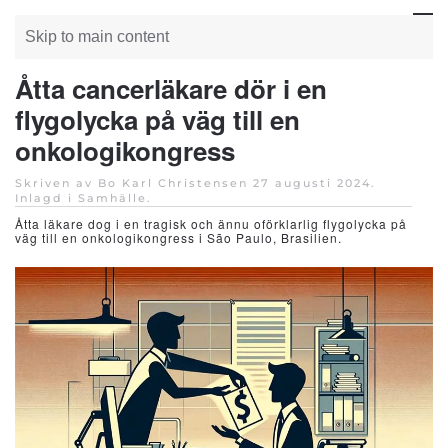
Skip to main content
Åtta cancerläkare dör i en
flygolycka på väg till en
onkologikongress
Skriven av Bo Karl Christensen
27 augusti 2024
.
Inlagd i
Samhälle
.
Åtta läkare dog i en tragisk och ännu oförklarlig flygolycka på
väg till en onkologikongress i São Paulo, Brasilien.