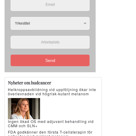
Send
Nyheter om hudcancer
Helkroppsavbildning vid uppföljning ökar inte
överlevnaden vid högrisk-kutant melanom
Ingen ökad OS med adjuvant behandling vid
CMM och SLN+
FDA godkänner den första T-cellsterapin för