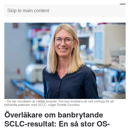
Skip to main content
– De här resultaten är väldigt lovande. Det kan innebära ett nytt verktyg för att
behandla patienter med SCLC, säger Emelie Gezelius.
Överläkare om banbrytande
SCLC-resultat: En så stor OS-