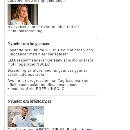
patienter med malignt melanom
Ny svensk studie: Svårt att hitta rätt för
melanomscreening
Nyheter om lungcancer
Lovande resultat för HER3-DXd mot bröst- och
lungcancer med hjärnmetastaser
EMA rekommenderar Cejemly som monoterapi
mot inoperabel NSCLC
Screening av äldre med lungcancer gynnar
särskilt de operabla
Även efter progression har Tagrisso markant
effekt som backbone tillsammans med
kemoterapi vid EGFRm NSCLC
Nyheter om bröstcancer
Överläkare om HER2CLIMB-05: Ett steg framåt