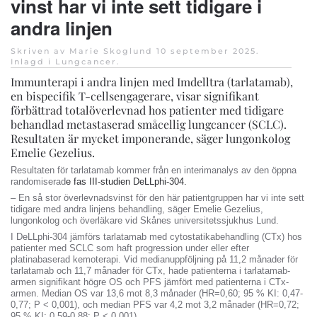
vinst har vi inte sett tidigare i
andra linjen
Skriven av Marie Skoglund
10 september 2025
.
Inlagd i
Lungcancer
.
Immunterapi i andra linjen med Imdelltra (tarlatamab),
en bispecifik T-cellsengagerare, visar signifikant
förbättrad totalöverlevnad hos patienter med tidigare
behandlad metastaserad småcellig lungcancer (SCLC).
Resultaten är mycket imponerande, säger lungonkolog
Emelie Gezelius.
Resultaten för tarlatamab kommer från en interimanalys av den öppna
randomiserad
e fas III-studien DeLLphi-304.
– En så stor överlevnadsvinst för den här patientgruppen har vi inte sett
tidigare med andra linjens behandling, säger Emelie Gezelius,
lungonkolog och överläkare vid Skånes universitetssjukhus Lund.
I DeLLphi-304 jämförs tarlatamab med cytostatikabehandling (CTx) hos
patienter med SCLC som haft progression under eller efter
platinabaserad kemoterapi. Vid medianuppföljning på 11,2 månader för
tarlatamab och 11,7 månader för CTx, hade patienterna i tarlatamab-
armen signifikant högre OS och PFS jämfört med patienterna i CTx-
armen. Median OS var 13,6 mot 8,3 månader (HR=0,60; 95 % KI: 0,47-
0,77; P < 0,001), och median PFS var 4,2 mot 3,2 månader (HR=0,72;
95 % KI: 0,59-0,88; P < 0,001).