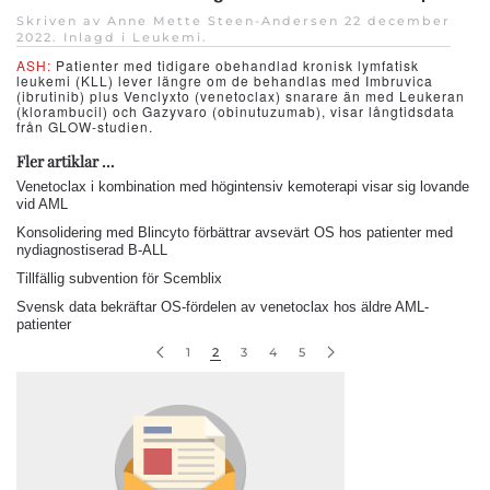
Skriven av Anne Mette Steen-Andersen
22 december
2022
. Inlagd i
Leukemi
.
ASH:
Patienter med tidigare obehandlad kronisk lymfatisk
leukemi (KLL) lever längre om de behandlas med Imbruvica
(ibrutinib) plus Venclyxto (venetoclax) snarare än med Leukeran
(klorambucil) och Gazyvaro (obinutuzumab), visar långtidsdata
från GLOW-studien.
Fler artiklar …
Venetoclax i kombination med högintensiv kemoterapi visar sig lovande
vid AML
Konsolidering med Blincyto förbättrar avsevärt OS hos patienter med
nydiagnostiserad B-ALL
Tillfällig subvention för Scemblix
Svensk data bekräftar OS-fördelen av venetoclax hos äldre AML-
patienter
1
2
3
4
5