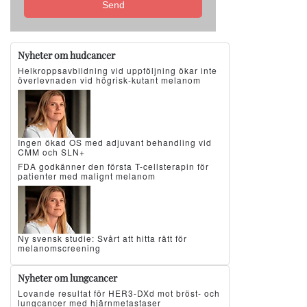
Send
Nyheter om hudcancer
Helkroppsavbildning vid uppföljning ökar inte
överlevnaden vid högrisk-kutant melanom
Ingen ökad OS med adjuvant behandling vid
CMM och SLN+
FDA godkänner den första T-cellsterapin för
patienter med malignt melanom
Ny svensk studie: Svårt att hitta rätt för
melanomscreening
Nyheter om lungcancer
Lovande resultat för HER3-DXd mot bröst- och
lungcancer med hjärnmetastaser