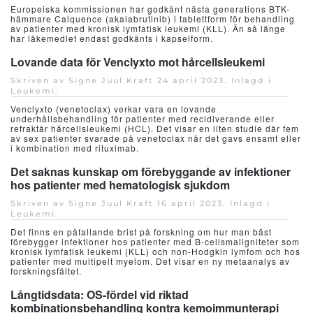
Europeiska kommissionen har godkänt nästa generations BTK-
hämmare Calquence (akalabrutinib) i tablettform för behandling
av patienter med kronisk lymfatisk leukemi (KLL). Än så länge
har läkemedlet endast godkänts i kapselform.
Lovande data för Venclyxto mot hårcellsleukemi
Skriven av Signe Juul Kraft
24 april 2023
. Inlagd i
Leukemi
.
Venclyxto (venetoclax) verkar vara en lovande
underhållsbehandling för patienter med recidiverande eller
refraktär hårcellsleukemi (HCL). Det visar en liten studie där fem
av sex patienter svarade på venetoclax när det gavs ensamt eller
i kombination med rituximab.
Det saknas kunskap om förebyggande av infektioner
hos patienter med hematologisk sjukdom
Skriven av Signe Juul Kraft
16 april 2023
. Inlagd i
Leukemi
.
Det finns en påfallande brist på forskning om hur man bäst
förebygger infektioner hos patienter med B-cellsmaligniteter som
kronisk lymfatisk leukemi (KLL) och non-Hodgkin lymfom och hos
patienter med multipelt myelom. Det visar en ny metaanalys av
forskningsfältet.
Långtidsdata: OS-fördel vid riktad
kombinationsbehandling kontra kemoimmunterapi