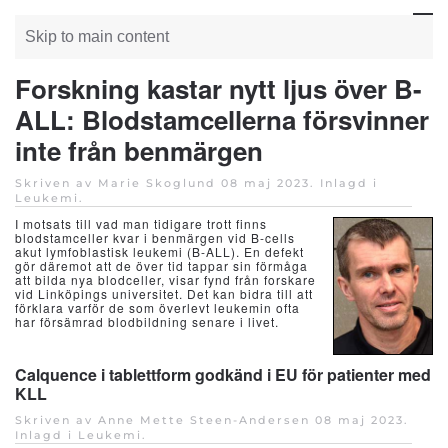
Skip to main content
Forskning kastar nytt ljus över B-
ALL: Blodstamcellerna försvinner
inte från benmärgen
Skriven av Marie Skoglund
08 maj 2023
. Inlagd i
Leukemi
.
I motsats till vad man tidigare trott finns
blodstamceller kvar i benmärgen vid B-cells
akut lymfoblastisk leukemi (B-ALL). En defekt
gör däremot att de över tid tappar sin förmåga
att bilda nya blodceller, visar fynd från forskare
vid Linköpings universitet. Det kan bidra till att
förklara varför de som överlevt leukemin ofta
har försämrad blodbildning senare i livet.
Calquence i tablettform godkänd i EU för patienter med
KLL
Skriven av Anne Mette Steen-Andersen
08 maj 2023
.
Inlagd i
Leukemi
.