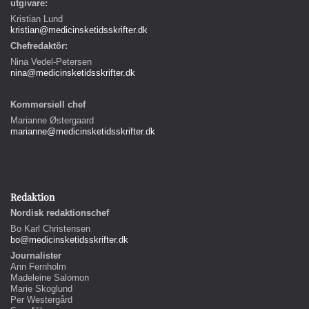
utgivare:
Kristian Lund
kristian@medicinsketidsskrifter.dk
Chefredaktör:
Nina Vedel-Petersen
nina@medicinsketidsskrifter.dk
Kommersiell chef
Marianne Østergaard
marianne@medicinsketidsskrifter.dk
Redaktion
Nordisk redaktionschef
Bo Karl Christensen
bo@medicinsketidsskrifter.dk
Journalister
Ann Fernholm
Madeleine Salomon
Marie Skoglund
Per Westergård