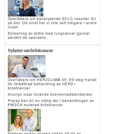
Överläkare om banbrytande SCLC-resultat: En
så stor OS-vinst har vi inte sett tidigare i andra
linjen
Screening av äldre med lungcancer gynnar
särskilt de operabla
Nyheter om bröstcancer
Överläkare om HER2CLIMB-05: Ett steg framåt
för förbättrad behandling av HER2+
bröstcancer
Inluriyo visar lovande överlevnadstendenser
Piqray kan bli en viktig del i behandlingen av
PIK3CA-muterad bröstcancer
Statiner verkar minska risken att dö av