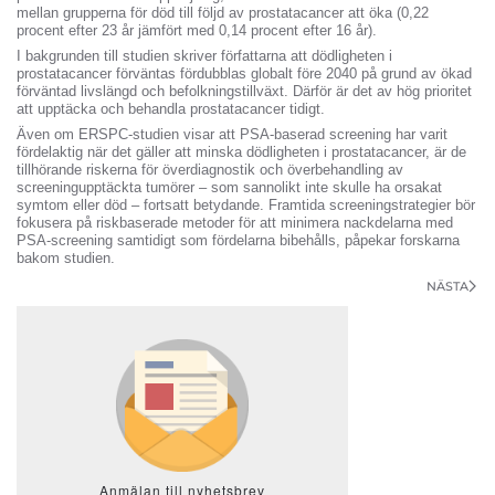
mellan grupperna för död till följd av prostatacancer att öka (0,22
procent efter 23 år jämfört med 0,14 procent efter 16 år).
I bakgrunden till studien skriver författarna att dödligheten i
prostatacancer förväntas fördubblas globalt före 2040 på grund av ökad
förväntad livslängd och befolkningstillväxt. Därför är det av hög prioritet
att upptäcka och behandla prostatacancer tidigt.
Även om ERSPC-studien visar att PSA-baserad screening har varit
fördelaktig när det gäller att minska dödligheten i prostatacancer, är de
tillhörande riskerna för överdiagnostik och överbehandling av
screeningupptäckta tumörer – som sannolikt inte skulle ha orsakat
symtom eller död – fortsatt betydande. Framtida screeningstrategier bör
fokusera på riskbaserade metoder för att minimera nackdelarna med
PSA-screening samtidigt som fördelarna bibehålls, påpekar forskarna
bakom studien.
NÄSTA
Anmälan till nyhetsbrev