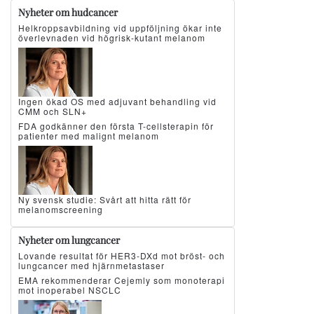
Nyheter om hudcancer
Helkroppsavbildning vid uppföljning ökar inte
överlevnaden vid högrisk-kutant melanom
Ingen ökad OS med adjuvant behandling vid
CMM och SLN+
FDA godkänner den första T-cellsterapin för
patienter med malignt melanom
Ny svensk studie: Svårt att hitta rätt för
melanomscreening
Nyheter om lungcancer
Lovande resultat för HER3-DXd mot bröst- och
lungcancer med hjärnmetastaser
EMA rekommenderar Cejemly som monoterapi
mot inoperabel NSCLC