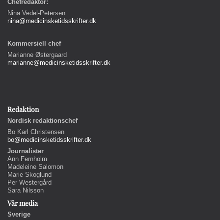
Chefredaktör:
Nina Vedel-Petersen
nina@medicinsketidsskrifter.dk
Kommersiell chef
Marianne Østergaard
marianne@medicinsketidsskrifter.dk
Redaktion
Nordisk redaktionschef
Bo Karl Christensen
bo@medicinsketidsskrifter.dk
Journalister
Ann Fernholm
Madeleine Salomon
Marie Skoglund
Per Westergård
Sara Nilsson
Vår media
Sverige