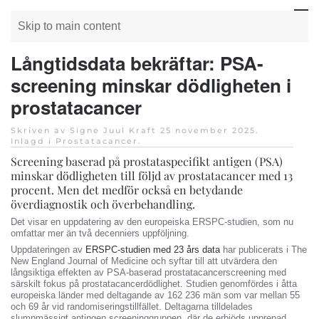
Skip to main content
Långtidsdata bekräftar: PSA-
screening minskar dödligheten i
prostatacancer
Skriven av Signe Juul Kraft
25 november 2025
.
Inlagd i
Prostatacancer
.
Screening baserad på prostataspecifikt antigen (PSA)
minskar dödligheten till följd av prostatacancer med 13
procent. Men det medför också en betydande
överdiagnostik och överbehandling.
Det visar en uppdatering av den europeiska ERSPC-studien, som nu
omfattar mer än två decenniers uppföljning.
Uppdateringen av
ERSPC-studien med 23 års data
har publicerats i The
New England Journal of Medicine och syftar till att utvärdera den
långsiktiga effekten av PSA-baserad prostatacancerscreening med
särskilt fokus på prostatacancerdödlighet. Studien genomfördes i åtta
europeiska länder med deltagande av 162 236 män som var mellan 55
och 69 år vid randomiseringstillfället. Deltagarna tilldelades
slumpmässigt antingen screeninggruppen, där de erbjöds upprepad