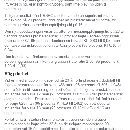
PSA-testning, eller kontrollgruppen, som inte blev inbjuden till
screening.
Tidigare resultat från ERSPC-studien visade en signifikant relativ
minskning på 20 procent i dödlighet av prostatacancer till fördel för
screening efter en medianuppföljningstid på 16 år.
Den nya uppdateringen visar att efter en medianuppföljningstid på 23 år
var dödligheten i prostatacancer 13 procent lägre i screeninggruppen
(rate ratio 0,87; 95 procents konfidensintervall [KI] 0,80 till 0,95), och
den absoluta riskreduktionen var 0,22 procent (95 procents KI 0,10 till
0,34).
Den kumulativa förekomsten av prostatacancer var högre i
screeninggruppen än i kontrollgruppen (rate ratio 1,30; 95 procents KI
1,26 till 1,33).
Hög prioritet
Vid en medianuppföljningsperiod på 23 år förhindrades ett dödsfall till
följd av prostatacancer för varje 456 män (95 procents KI 306 till 943)
som bjöds in till screening, och ett dödsfall till följd av prostatacancer
avvärjdes för varje 12 män (95 procents KI 8 till 26) där prostatacancer
diagnostiserades. Detta kan jämföras med att ett dödsfall förhindrades
för varje 628 män (95 procents KI 419 till 1481) och ett dödsfall
avvärjdes för varje 18 män (95 procents KI 12 till 45) vid 16 års
uppföljning.
Författarna till studien kommenterar att även om den relativa
minskningen är lägre efter 23 år än de tidigare rapporterade 20
procenten vid 16 års uppföljning, fortsätter den absoluta riskreduktionen