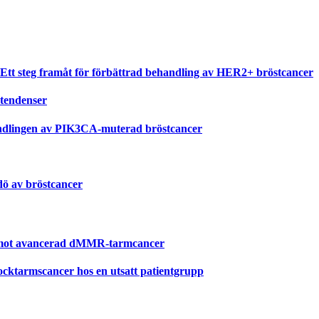
 steg framåt för förbättrad behandling av HER2+ bröstcancer
stendenser
ehandlingen av PIK3CA-muterad bröstcancer
dö av bröstcancer
t mot avancerad dMMR-tarmcancer
jocktarmscancer hos en utsatt patientgrupp