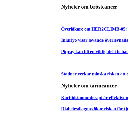
Nyheter om bröstcancer
Överläkare om HER2CLIMB-05: Ett
Inluriyo visar lovande överlevnad
Piqray kan bli en viktig del i b
Statiner verkar minska risken att 
Nyheter om tarmcancer
Korttidsimmunterapi är effektiv
Diabetesdiagnos ökar risken för t