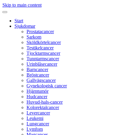
Skip to main content
Start
Sjukdomar
Prostatacancer
Sarkom
Sköldkörtelcancer
Testikelcancer
Tjocktarmscancer
Tunntarmscancer
Urinblåsecancer
Barncancer
Bröstcancer
Gallvägscancer
Gynekologisk cancer
Hjärntumör
Hudcancer
Huvud-hals-cancer
Kolorektalcancer
Levercancer
Leukemi
Lungcancer
Lymfom
Magcancer