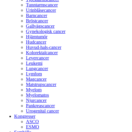
Tunntarmscancer
Urinblåsecancer
Barncancer
Bröstcancer
Gallvägscancer
Gynekologisk cancer
Hjärntumör
Hudcancer
Huvud-hals-cancer
Kolorektalcancer
Levercancer
Leukemi
Lungcancer
Lymfom
Magcancer
Matstrupscancer
Myelom
Myelomatos
Njurcancer
Pankreascancer
Urogenital cancer
Kongresser
ASCO
ESMO