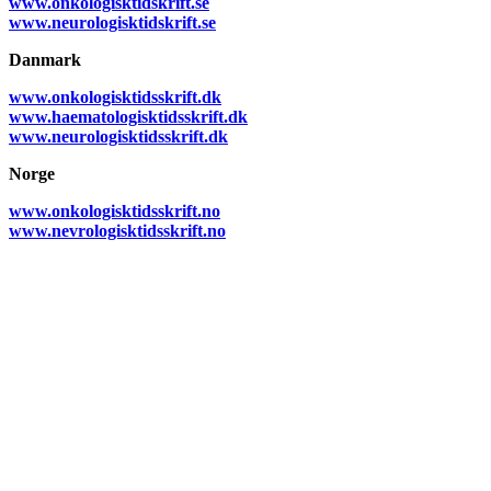
www.onkologisktidskrift.se
www.neurologisktidskrift.se
Danmark
www.onkologisktidsskrift.dk
www.haematologisktidsskrift.dk
www.neurologisktidsskrift.dk
Norge
www.onkologisktidsskrift.no
www.nevrologisktidsskrift.no