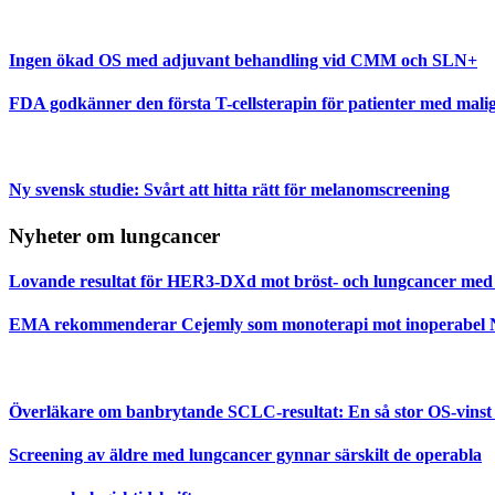
Ingen ökad OS med adjuvant behandling vid CMM och SLN+
FDA godkänner den första T-cellsterapin för patienter med mal
Ny svensk studie: Svårt att hitta rätt för melanomscreening
Nyheter om lungcancer
Lovande resultat för HER3-DXd mot bröst- och lungcancer med
EMA rekommenderar Cejemly som monoterapi mot inoperabe
Överläkare om banbrytande SCLC-resultat: En så stor OS-vinst har
Screening av äldre med lungcancer gynnar särskilt de operabla