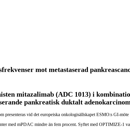
sfrekvenser mot metastaserad pankreascan
nisten mitazalimab (ADC 1013) i kombin
staserande pankreatisk duktalt adenokarcin
som presenteras vid det europeiska onkologisällskapet ESMO:s GI-möte
enter med mPDAC mindre än fem procent. Syftet med OPTIMIZE-1 var at