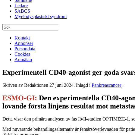
Samhälle
Ledare
SABCS
Myelodysplastiskt syndrom
Kontakt
Annonser
Persondata
Cookies
Anmälan
Experimentell CD40-agonist ger goda svar
Skriven av Redaktionen
27 juni 2024
. Inlagd i
Pankreascancer
.
ESMO-GI:
Den experimentella CD40-ago
lovande första linjens resultat mot meta
Detta visar den primära analysen av fas Ib/II-studien OPTIMIZE-1, 
Med nuvarande behandlingsalternativ är femårsöverlevnaden för pati
förbättra prognosen.