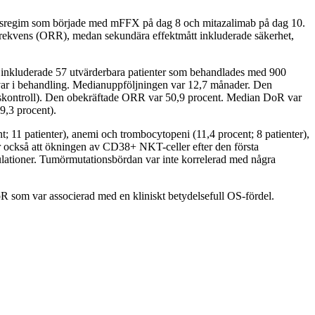
ingsregim som började med mFFX på dag 8 och mitazalimab på dag 10.
rsfrekvens (ORR), medan sekundära effektmått inkluderade säkerhet,
 inkluderade 57 utvärderbara patienter som behandlades med 900
e var i behandling. Medianuppföljningen var 12,7 månader. Den
domskontroll). Den obekräftade ORR var 50,9 procent. Median DoR var
,3 procent).
; 11 patienter), anemi och trombocytopeni (11,4 procent; 8 patienter),
r också att ökningen av CD38+ NKT-celler efter den första
lationer. Tumörmutationsbördan var inte korrelerad med några
oR som var associerad med en kliniskt betydelsefull OS-fördel.