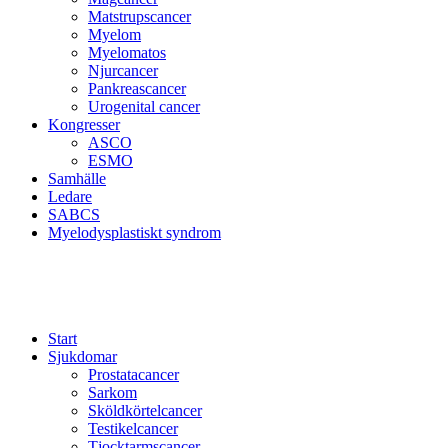
Matstrupscancer
Myelom
Myelomatos
Njurcancer
Pankreascancer
Urogenital cancer
Kongresser
ASCO
ESMO
Samhälle
Ledare
SABCS
Myelodysplastiskt syndrom
Start
Sjukdomar
Prostatacancer
Sarkom
Sköldkörtelcancer
Testikelcancer
Tjocktarmscancer