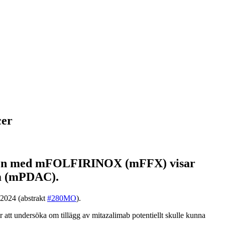
cer
ation med mFOLFIRINOX (mFFX) visar
om (mPDAC).
 2024 (abstrakt
#280MO
).
t undersöka om tillägg av mitazalimab potentiellt skulle kunna