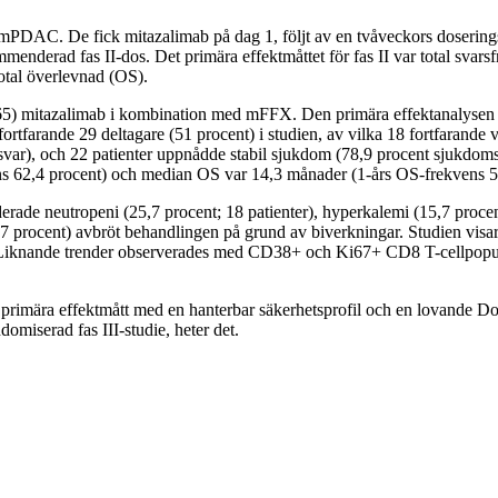
d mPDAC. De fick mitazalimab på dag 1, följt av en tvåveckors doser
mmenderad fas II-dos. Det primära effektmåttet för fas II var total sva
otal överlevnad (OS).
(n=65) mitazalimab i kombination med mFFX. Den primära effektanalysen
rtfarande 29 deltagare (51 procent) i studien, av vilka 18 fortfarand
gt svar), och 22 patienter uppnådde stabil sjukdom (78,9 procent sjuk
 62,4 procent) och median OS var 14,3 månader (1-års OS-frekvens 59
rade neutropeni (25,7 procent; 18 patienter), hyperkalemi (15,7 procent
,7 procent) avbröt behandlingen på grund av biverkningar. Studien visa
t. Liknande trender observerades med CD38+ och Ki67+ CD8 T-cellpopu
tt primära effektmått med en hanterbar säkerhetsprofil och en lovande D
omiserad fas III-studie, heter det.