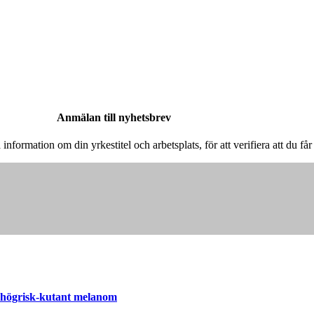
Anmälan till nyhetsbrev
å information om din yrkestitel och arbetsplats, för att verifiera att du f
d högrisk-kutant melanom