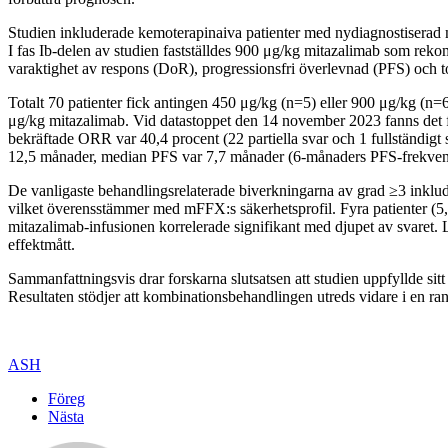
Studien inkluderade kemoterapinaiva patienter med nydiagnostisera
I fas Ib-delen av studien fastställdes 900 μg/kg mitazalimab som reko
varaktighet av respons (DoR), progressionsfri överlevnad (PFS) och t
Totalt 70 patienter fick antingen 450 μg/kg (n=5) eller 900 μg/kg 
μg/kg mitazalimab. Vid datastoppet den 14 november 2023 fanns det fo
bekräftade ORR var 40,4 procent (22 partiella svar och 1 fullständi
12,5 månader, median PFS var 7,7 månader (6-månaders PFS-frekvens
De vanligaste behandlingsrelaterade biverkningarna av grad ≥3 inklude
vilket överensstämmer med mFFX:s säkerhetsprofil. Fyra patienter (5
mitazalimab-infusionen korrelerade signifikant med djupet av svare
effektmått.
Sammanfattningsvis drar forskarna slutsatsen att studien uppfyllde si
Resultaten stödjer att kombinationsbehandlingen utreds vidare i en rand
ASH
Föreg
Nästa