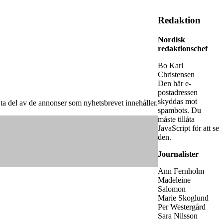
Redaktion
Nordisk
redaktionschef
Bo Karl
Christensen
Den här e-
postadressen
skyddas mot
år ta del av de annonser som nyhetsbrevet innehåller.
spambots. Du
måste tillåta
JavaScript för att se
den.
Journalister
Ann Fernholm
Madeleine
Salomon
Marie Skoglund
Per Westergård
Sara Nilsson